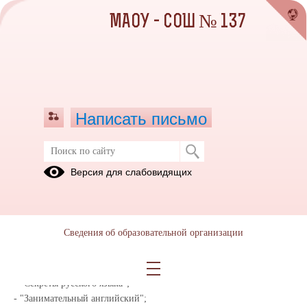
МАОУ - СОШ № 137
Написать письмо
Версия для слабовидящих
Платные образовательные услуги
Школа предоставляет дополнительные платные образовательные
услуги по программам:
Сведения об образовательной организации
- "Радуга талантов";
- "Золотая кисть";
- "Робототехника";
- "Секреты русского языка";
- "Занимательный английский";