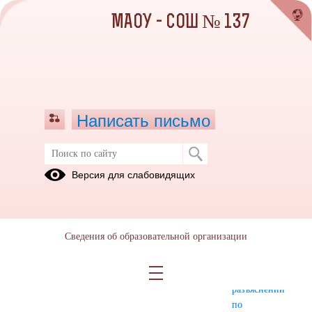
МАОУ - СОШ № 137
Написать письмо
Дистанционное обучение
Версия для слабовидящих
Дистанционное
Нормативные
Перечень
обучение
документы
информационных
ресурсов
Сведения об образовательной организации
для
получения
дополнительных
разъяснений
по