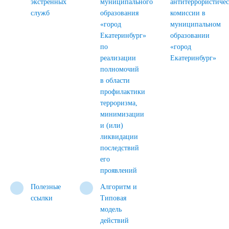
экстренных
муниципального
антитеррористиче
служб
образования
комиссии в
«город
муниципальном
Екатеринбург»
образовании
по
«город
реализации
Екатеринбург»
полномочий
в области
профилактики
терроризма,
минимизации
и (или)
ликвидации
последствий
его
проявлений
Полезные
Алгоритм и
ссылки
Типовая
модель
действий