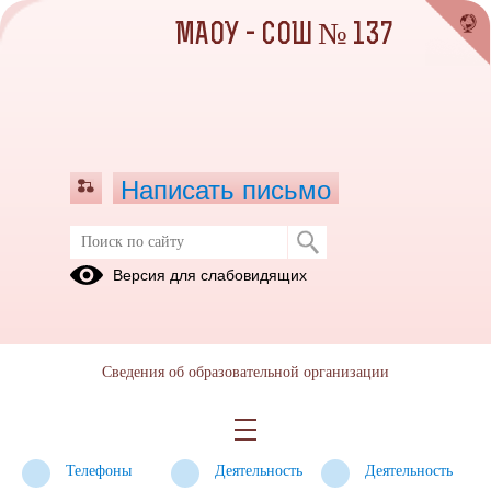
МАОУ - СОШ № 137
Написать письмо
Профилактика терроризма,
Версия для слабовидящих
минимизация и (или) ликвидация
последствий его проявлений
Нормативные
Система
Методические
Сведения об образовательной организации
документы
профилактики
и
терроризма
агитационные
материалы
Телефоны
Деятельность
Деятельность