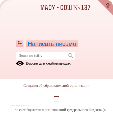
МАОУ - СОШ № 137
Написать письмо
Версия для слабовидящих
Вакантные места для приема
(перевода) обучающихся
Дата обновления информации о вакантных местах: 01.10.2025
Сведения об образовательной организации
Реализуемые образовательные программы
:
Основная образовательная программа среднего общего
образования
:
за счет бюджетных ассигнований федерального бюджета (в