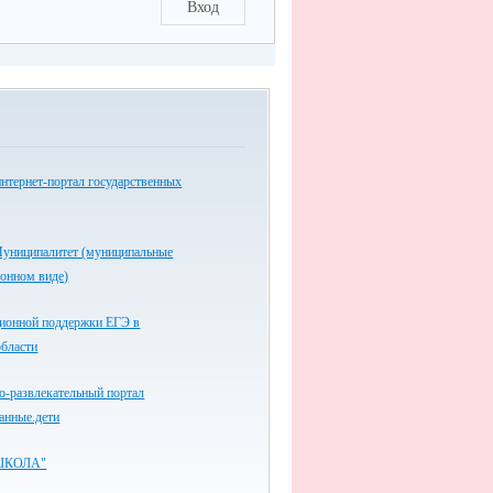
Вход
нтернет-портал государственных
униципалитет (муниципальные
ронном виде)
ионной поддержки ЕГЭ в
области
-развлекательный портал
анные.дети
ШКОЛА"