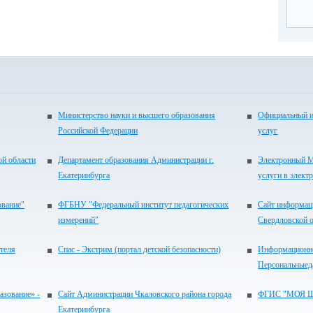
Министерство науки и высшего образования
Официальный и
Российской Федерации
услуг
ой области
Департамент образования Администрации г.
Электронный М
Екатеринбурга
услуги в элект
ование"
ФГБНУ "Федеральный институт педагогических
Сайт информац
измерений"
Свердловской 
теля
Спас - Экстрим (портал детской безопасности)
Информационно
Персональныед
зование» -
Сайт Администрации Чкаловского района города
ФГИС "МОЯ 
Екатеринбурга