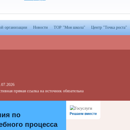
ой организации
Новости
ТОР "Моя школа"
Центр "Точка роста"
.07.2026
тивная прямая ссылка на источник обязательна
ния по
Решаем вместе
ебного процесса