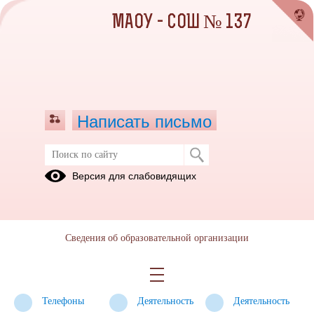
МАОУ - СОШ № 137
Написать письмо
Профилактика терроризма,
Версия для слабовидящих
минимизация и (или) ликвидация
последствий его проявлений
Нормативные
Система
Методические
Сведения об образовательной организации
документы
профилактики
и
терроризма
агитационные
материалы
Телефоны
Деятельность
Деятельность