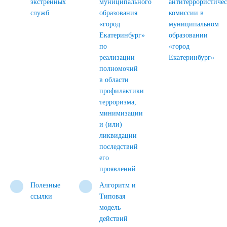
экстренных
муниципального
антитеррористиче
служб
образования
комиссии в
«город
муниципальном
Екатеринбург»
образовании
по
«город
реализации
Екатеринбург»
полномочий
в области
профилактики
терроризма,
минимизации
и (или)
ликвидации
последствий
его
проявлений
Полезные
Алгоритм и
ссылки
Типовая
модель
действий