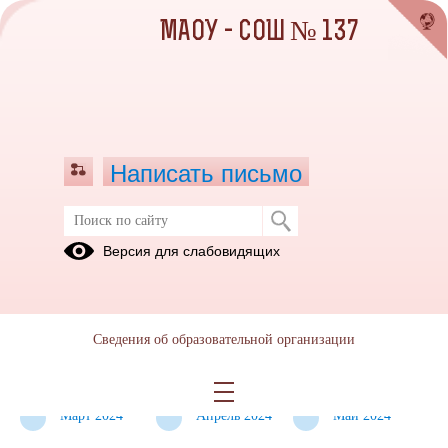
МАОУ - СОШ № 137
Написать письмо
Реализация курса внеурочной
Версия для слабовидящих
деятельности «Химия вокруг нас»
Сентябрь
Октябрь
Ноябрь 2023
2023
2023
Сведения об образовательной организации
Декабрь
Январь 2024
Февраль
2023
2024
Март 2024
Апрель 2024
Май 2024