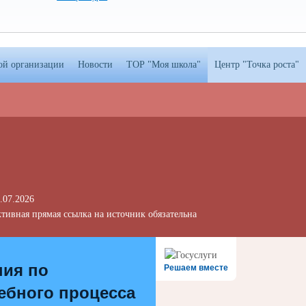
ой организации
Новости
ТОР "Моя школа"
Центр "Точка роста"
.07.2026
тивная прямая ссылка на источник обязательна
ния по
Решаем вместе
ебного процесса