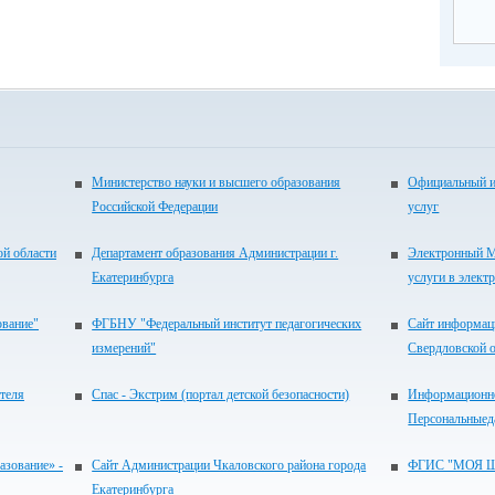
Министерство науки и высшего образования
Официальный и
Российской Федерации
услуг
ой области
Департамент образования Администрации г.
Электронный М
Екатеринбурга
услуги в элект
ование"
ФГБНУ "Федеральный институт педагогических
Сайт информац
измерений"
Свердловской 
теля
Спас - Экстрим (портал детской безопасности)
Информационно
Персональныед
зование» -
Сайт Администрации Чкаловского района города
ФГИС "МОЯ 
Екатеринбурга