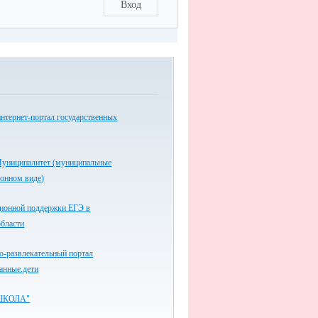
Вход
нтернет-портал государственных
униципалитет (муниципальные
ронном виде)
ионной поддержки ЕГЭ в
области
-развлекательный портал
анные.дети
ШКОЛА"