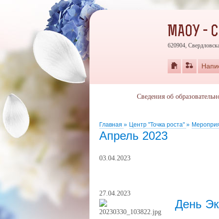
МАОУ - 
620904, Свердловска
Напи
Сведения об образовательн
Главная
»
Центр "Точка роста"
»
Меропри
Апрель 2023
03.04.2023
27.04.2023
День Э