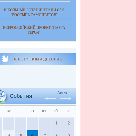
ШКОЛЬНЫЙ БОТАНИЧЕСКИЙ САД
"РОССЫПЬ САМОЦВЕТОВ"
ВСЕРОССИЙСКИЙ ПРОЕКТ "ПАРТА
ГЕРОЯ"
ЭЛЕКТРОННЫЙ ДНЕВНИК
Август
События
вт
ср
чт
пт
сб
вс
1
2
4
5
6
7
8
9