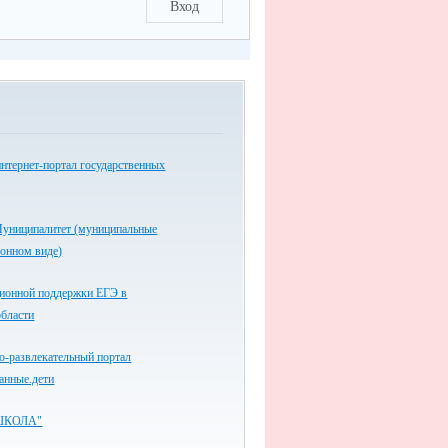
Вход
нтернет-портал государственных
униципалитет (муниципальные
ронном виде)
ионной поддержки ЕГЭ в
области
-развлекательный портал
анные.дети
ШКОЛА"