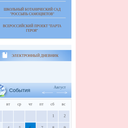
ШКОЛЬНЫЙ БОТАНИЧЕСКИЙ САД
"РОССЫПЬ САМОЦВЕТОВ"
ВСЕРОССИЙСКИЙ ПРОЕКТ "ПАРТА
ГЕРОЯ"
ЭЛЕКТРОННЫЙ ДНЕВНИК
Август
События
вт
ср
чт
пт
сб
вс
1
2
4
5
6
7
8
9