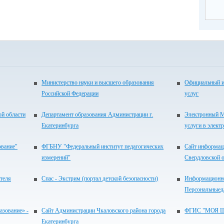
Министерство науки и высшего образования
Официальный и
Российской Федерации
услуг
ой области
Департамент образования Администрации г.
Электронный М
Екатеринбурга
услуги в элект
ование"
ФГБНУ "Федеральный институт педагогических
Сайт информац
измерений"
Свердловской 
теля
Спас - Экстрим (портал детской безопасности)
Информационно
Персональныед
зование» -
Сайт Администрации Чкаловского района города
ФГИС "МОЯ 
Екатеринбурга