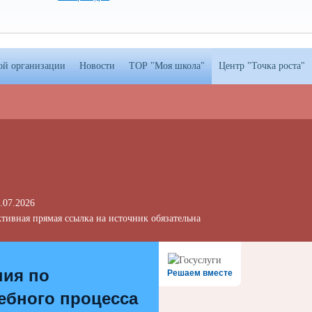
ой организации
Новости
ТОР "Моя школа"
Центр "Точка роста"
.07.2026
тивная прямая ссылка на источник обязательна
ния по
Решаем вместе
ебного процесса