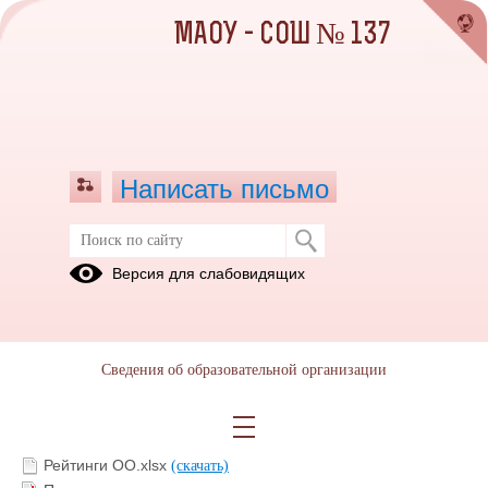
МАОУ - СОШ № 137
Написать письмо
Независимая оценка качества
Версия для слабовидящих
условий осуществления
образовательной деятельности 2018
15.03.2019
Сведения об образовательной организации
НОКО_МАОУ СОШ 137.pdf
(скачать)
(посмотреть)
Рейтинги ОО.xlsx
(скачать)