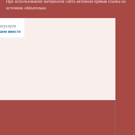
При использовании материалов сайта активная прямая ссылка на
источник обязательна
аем вместе