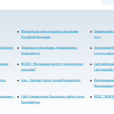
Министерство науки и высшего образования
Официальный и
Российской Федерации
услуг
ой области
Департамент образования Администрации г.
Электронный М
Екатеринбурга
услуги в элект
ование"
ФГБНУ "Федеральный институт педагогических
Сайт информац
измерений"
Свердловской 
теля
Спас - Экстрим (портал детской безопасности)
Информационно
Персональныед
зование» -
Сайт Администрации Чкаловского района города
ФГИС "МОЯ 
Екатеринбурга