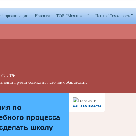
ой организации
Новости
ТОР "Моя школа"
Центр "Точка роста"
.07.2026
тивная прямая ссылка на источник обязательна
ния по
Решаем вместе
ебного процесса
 сделать школу