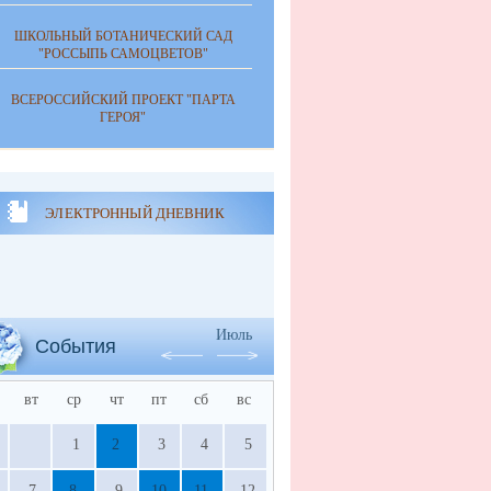
ШКОЛЬНЫЙ БОТАНИЧЕСКИЙ САД
"РОССЫПЬ САМОЦВЕТОВ"
ВСЕРОССИЙСКИЙ ПРОЕКТ "ПАРТА
ГЕРОЯ"
ЭЛЕКТРОННЫЙ ДНЕВНИК
Июль
События
вт
ср
чт
пт
сб
вс
1
2
3
4
5
7
8
9
10
11
12