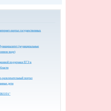
нтернет-портал государственных
униципалитет (муниципальные
ронном виде)
ионной поддержки ЕГЭ в
области
-развлекательный портал
анные.дети
ШКОЛА"