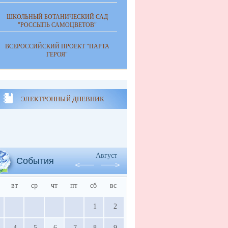
ШКОЛЬНЫЙ БОТАНИЧЕСКИЙ САД
"РОССЫПЬ САМОЦВЕТОВ"
ВСЕРОССИЙСКИЙ ПРОЕКТ "ПАРТА
ГЕРОЯ"
ЭЛЕКТРОННЫЙ ДНЕВНИК
Август
События
вт
ср
чт
пт
сб
вс
1
2
4
5
6
7
8
9