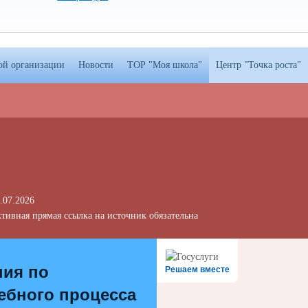
ой организации
Новости
ТОР "Моя школа"
Центр "Точка роста"
.07.2026
тивная прямая ссылка на источник обязательна
ния по
Решаем вместе
ебного процесса