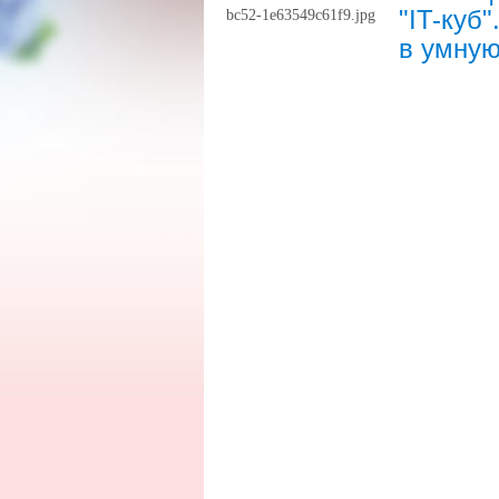
"IT-куб
в умную