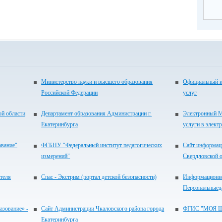
Министерство науки и высшего образования
Официальный и
Российской Федерации
услуг
ой области
Департамент образования Администрации г.
Электронный М
Екатеринбурга
услуги в элект
ование"
ФГБНУ "Федеральный институт педагогических
Сайт информац
измерений"
Свердловской 
теля
Спас - Экстрим (портал детской безопасности)
Информационно
Персональныед
зование» -
Сайт Администрации Чкаловского района города
ФГИС "МОЯ 
Екатеринбурга