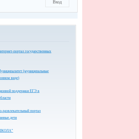
Вход
нтернет-портал государственных
униципалитет (муниципальные
ронном виде)
ионной поддержки ЕГЭ в
области
-развлекательный портал
анные.дети
ШКОЛА"