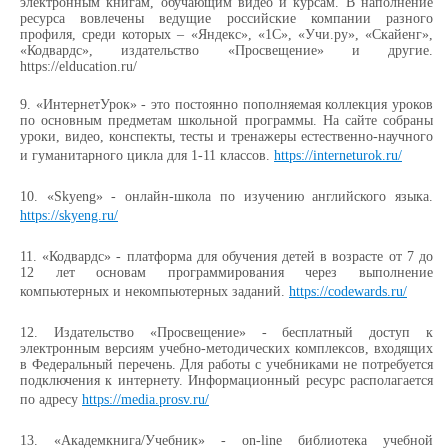
электронным книгам, обучающим видео и курсам. В наполнение
ресурса вовлечены ведущие российские компании разного
профиля, среди которых – «Яндекс», «1С», «Учи.ру», «Скайенг»,
«Кодвардс», издательство «Просвещение» и другие.
https://elducation.ru/
9.
«ИнтернетУрок» - это постоянно пополняемая коллекция уроков
по основным предметам школьной программы. На сайте собраны
уроки, видео, конспекты, тесты и тренажеры естественно-научного
и гуманитарного цикла для 1-11 классов.
https://interneturok.ru/
10.
«Skyeng» - онлайн-школа по изучению английского языка.
https://skyeng.ru/
11.
«Кодвардс» - платформа для обучения детей в возрасте от 7 до
12 лет основам программирования через выполнение
компьютерных и некомпьютерных заданий.
https://codewards.ru/
12.
Издательство «Просвещение» - бесплатный доступ к
электронным версиям учебно-методических комплексов, входящих
в Федеральный перечень. Для работы с учебниками не потребуется
подключения к интернету. Информационный ресурс располагается
по адресу
https://media.prosv.ru/
13.
«Академкнига/Учебник» - on-line библиотека учебной