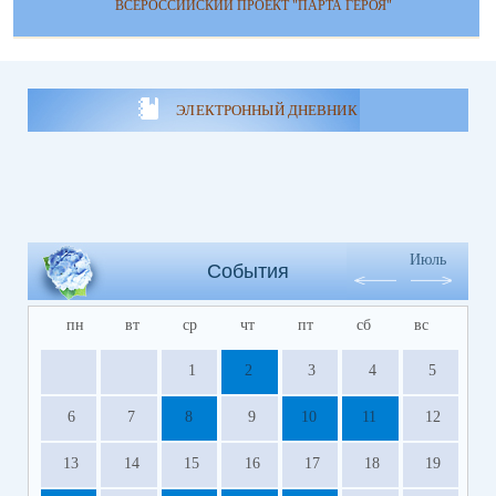
ВСЕРОССИЙСКИЙ ПРОЕКТ "ПАРТА ГЕРОЯ"
ЭЛЕКТРОННЫЙ ДНЕВНИК
Июль
События
пн
вт
ср
чт
пт
сб
вс
1
2
3
4
5
6
7
8
9
10
11
12
13
14
15
16
17
18
19