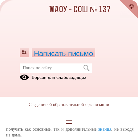
МАОУ - СОШ № 137
Написать письмо
Перечень информационных
Версия для слабовидящих
ресурсов для получения
дополнительных разъяснений по
школьным темам
Сведения об образовательной организации
03.03.2021
Дистанционные образовательные технологии все активней
используются в свердловских школах. Их применение позволяет
получать как основные, так и дополнительные
знания
, не выходя
из дома.