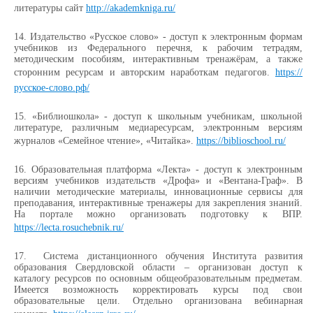
литературы сайт
http://akademkniga.ru/
14.
Издательство «Русское слово» - доступ к электронным формам
учебников из Федерального перечня, к рабочим тетрадям,
методическим пособиям, интерактивным тренажёрам, а также
сторонним ресурсам и авторским наработкам педагогов.
https://
русское-слово.рф/
15.
«Библиошкола» - доступ к школьным учебникам, школьной
литературе, различным медиаресурсам, электронным версиям
журналов «Семейное чтение», «Читайка».
https://biblioschool.ru/
16.
Образовательная платформа «Лекта» - доступ к электронным
версиям учебников издательств «Дрофа» и «Вентана-Граф». В
наличии методические материалы, инновационные сервисы для
преподавания, интерактивные тренажеры для закрепления знаний.
На портале можно организовать подготовку к ВПР.
https://lecta.rosuchebnik.ru/
17.
Система дистанционного обучения Института развития
образования Свердловской области – организован доступ к
каталогу ресурсов по основным общеобразовательным предметам.
Имеется возможность корректировать курсы под свои
образовательные цели. Отдельно организована вебинарная