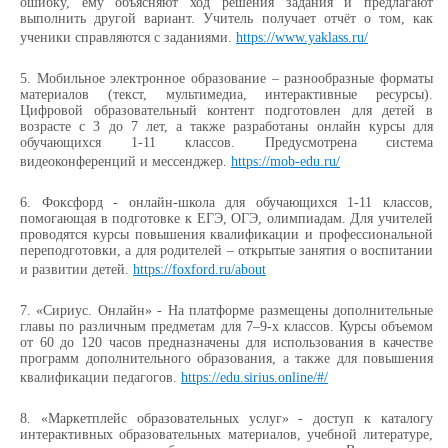
ошибку, ему объясняют ход решения задания и предлагают
выполнить другой вариант. Учитель получает отчёт о том, как
ученики справляются с заданиями.
https://www.yaklass.ru/
5.
Мобильное электронное образование – разнообразные форматы
материалов (текст, мультимедиа, интерактивные ресурсы).
Цифровой образовательный контент подготовлен для детей в
возрасте с 3 до 7 лет, а также разработаны онлайн курсы для
обучающихся 1-11 классов. Предусмотрена система
видеоконференций и мессенджер.
https://mob-edu.ru/
6.
Фоксфорд - онлайн-школа для обучающихся 1-11 классов,
помогающая в подготовке к ЕГЭ, ОГЭ, олимпиадам. Для учителей
проводятся курсы повышения квалификации и профессиональной
переподготовки, а для родителей – открытые занятия о воспитании
и развитии детей.
https://foxford.ru/about
7.
«Сириус. Онлайн» - На платформе размещены дополнительные
главы по различным предметам для 7–9-х классов. Курсы объемом
от 60 до 120 часов предназначены для использования в качестве
программ дополнительного образования, а также для повышения
квалификации педагогов.
https://edu.sirius.online/#/
8.
«Маркетплейс образовательных услуг» - доступ к каталогу
интерактивных образовательных материалов, учебной литературе,