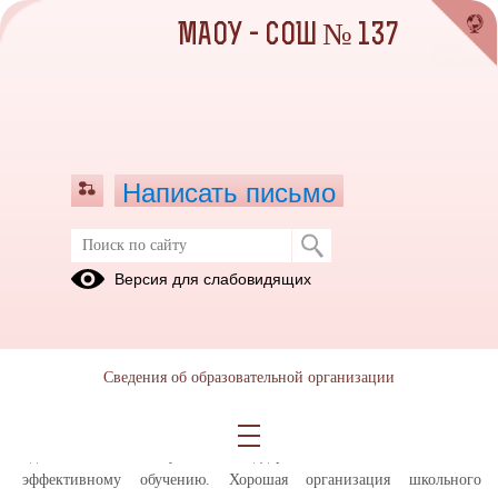
МАОУ - СОШ № 137
Написать письмо
Просветительские мероприятия для
Версия для слабовидящих
участников образовательного
процесса по вопросу здорового
питания в МАОУ-СОШ№137
Сведения об образовательной организации
17.12.2024
Здоровое питание детей во время пребывания в школе является
одним из важных условий поддержания их способности к
эффективному обучению. Хорошая организация школьного