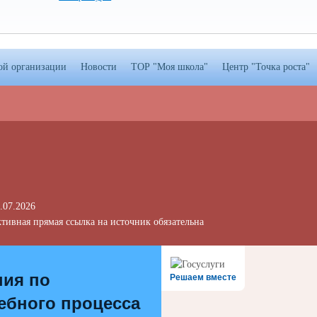
ой организации
Новости
ТОР "Моя школа"
Центр "Точка роста"
.07.2026
тивная прямая ссылка на источник обязательна
ния по
Решаем вместе
ебного процесса