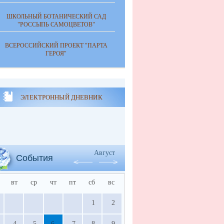
ШКОЛЬНЫЙ БОТАНИЧЕСКИЙ САД
"РОССЫПЬ САМОЦВЕТОВ"
ВСЕРОССИЙСКИЙ ПРОЕКТ "ПАРТА
ГЕРОЯ"
ЭЛЕКТРОННЫЙ ДНЕВНИК
Август
События
вт
ср
чт
пт
сб
вс
1
2
4
5
6
7
8
9