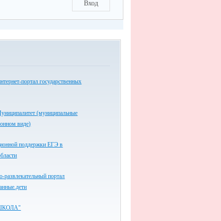
Вход
нтернет-портал государственных
униципалитет (муниципальные
ронном виде)
ионной поддержки ЕГЭ в
области
-развлекательный портал
анные.дети
ШКОЛА"