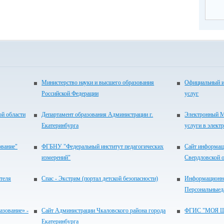
Министерство науки и высшего образования
Официальный и
Российской Федерации
услуг
ой области
Департамент образования Администрации г.
Электронный М
Екатеринбурга
услуги в элект
ование"
ФГБНУ "Федеральный институт педагогических
Сайт информац
измерений"
Свердловской 
теля
Спас - Экстрим (портал детской безопасности)
Информационно
Персональныед
зование» -
Сайт Администрации Чкаловского района города
ФГИС "МОЯ 
Екатеринбурга