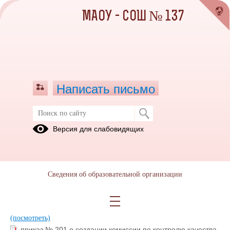
МАОУ - СОШ № 137
Написать письмо
Локальные акты школы по питанию
Версия для слабовидящих
01.09.2025
Сведения об образовательной организации
Положение о родительском контроле горячего питания
обучающихся-.pdf
(скачать)
(посмотреть)
приказ о бракеражной комиссии 2025-2026-.pdf
(скачать)
(посмотреть)
приказ № 201 о создании комиссии по контролю качества