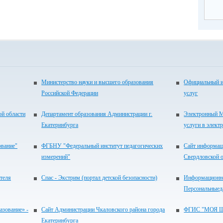
Министерство науки и высшего образования
Официальный и
Российской Федерации
услуг
ой области
Департамент образования Администрации г.
Электронный М
Екатеринбурга
услуги в элект
ование"
ФГБНУ "Федеральный институт педагогических
Сайт информац
измерений"
Свердловской 
теля
Спас - Экстрим (портал детской безопасности)
Информационно
Персональныед
зование» -
Сайт Администрации Чкаловского района города
ФГИС "МОЯ 
Екатеринбурга