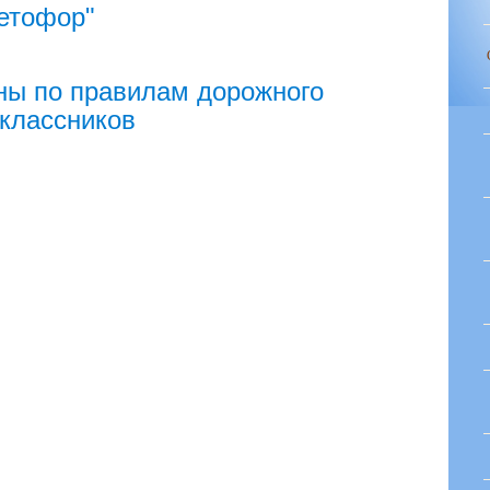
ветофор"
ны по правилам дорожного
классников