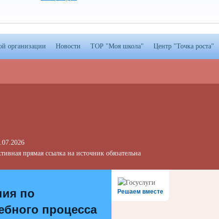
ой организации
Новости
ТОР "Моя школа"
Центр "Точка роста"
.07.2026
тивная прямая ссылка на источник обязательна
ния по
Решаем вместе
ебного процесса