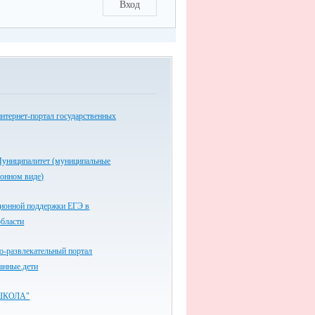
Вход
нтернет-портал государственных
униципалитет (муниципальные
ронном виде)
ионной поддержки ЕГЭ в
области
-развлекательный портал
анные.дети
ШКОЛА"