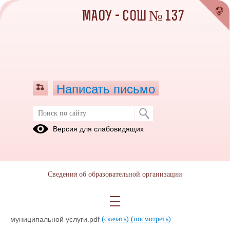
МАОУ - СОШ № 137
Написать письмо
Перечень документов, необходимых
Версия для слабовидящих
для предоставления муниципальной
услуги
14.05.2025
Сведения об образовательной организации
Перечень документов, необходимых для предоставления
муниципальной услуги.pdf
(скачать)
(посмотреть)