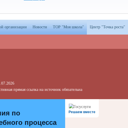
ой организации
Новости
ТОР "Моя школа"
Центр "Точка роста"
.07.2026
тивная прямая ссылка на источник обязательна
ния по
Решаем вместе
ебного процесса