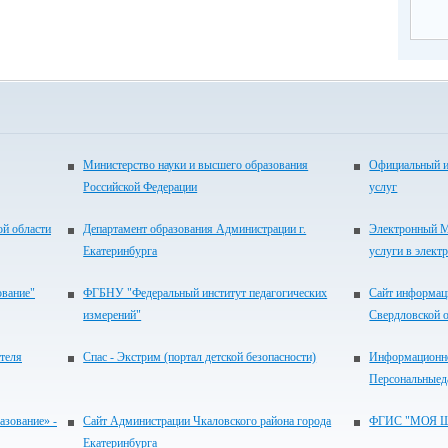
Министерство науки и высшего образования
Официальный и
Российской Федерации
услуг
ой области
Департамент образования Администрации г.
Электронный М
Екатеринбурга
услуги в элект
ование"
ФГБНУ "Федеральный институт педагогических
Сайт информац
измерений"
Свердловской 
теля
Спас - Экстрим (портал детской безопасности)
Информационно
Персональныед
зование» -
Сайт Администрации Чкаловского района города
ФГИС "МОЯ 
Екатеринбурга