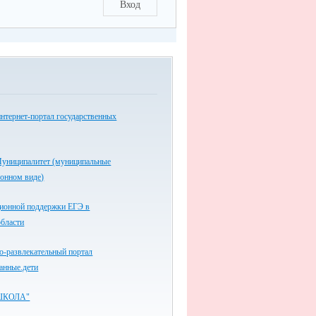
Вход
нтернет-портал государственных
униципалитет (муниципальные
ронном виде)
ионной поддержки ЕГЭ в
области
-развлекательный портал
анные.дети
ШКОЛА"