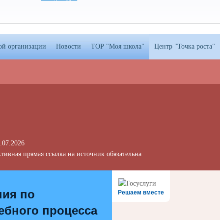
ой организации
Новости
ТОР "Моя школа"
Центр "Точка роста"
.07.2026
тивная прямая ссылка на источник обязательна
ния по
Решаем вместе
ебного процесса