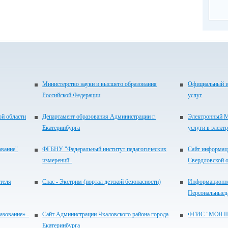
Министерство науки и высшего образования
Официальный и
Российской Федерации
услуг
ой области
Департамент образования Администрации г.
Электронный М
Екатеринбурга
услуги в элект
ование"
ФГБНУ "Федеральный институт педагогических
Сайт информац
измерений"
Свердловской 
теля
Спас - Экстрим (портал детской безопасности)
Информационно
Персональныед
зование» -
Сайт Администрации Чкаловского района города
ФГИС "МОЯ 
Екатеринбурга