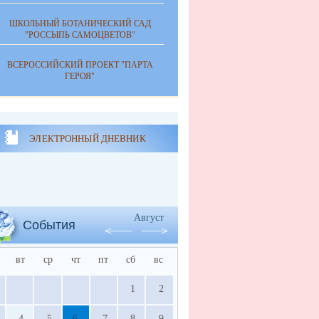
ШКОЛЬНЫЙ БОТАНИЧЕСКИЙ САД
"РОССЫПЬ САМОЦВЕТОВ"
ВСЕРОССИЙСКИЙ ПРОЕКТ "ПАРТА
ГЕРОЯ"
ЭЛЕКТРОННЫЙ ДНЕВНИК
Август
События
вт
ср
чт
пт
сб
вс
1
2
4
5
6
7
8
9