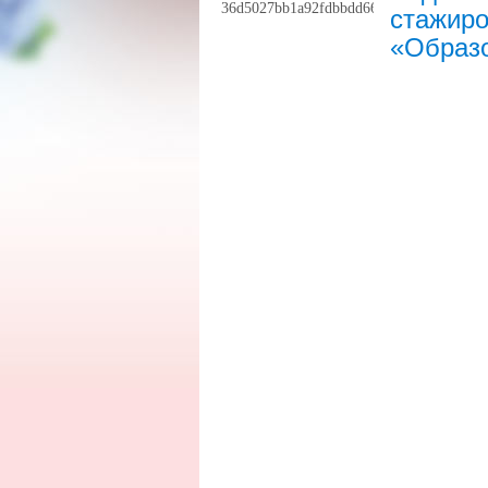
стажиро
«Образо