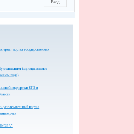
Вход
нтернет-портал государственных
униципалитет (муниципальные
ронном виде)
ионной поддержки ЕГЭ в
области
-развлекательный портал
анные.дети
ШКОЛА"