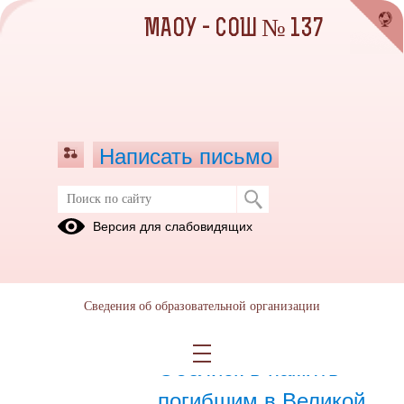
МАОУ - СОШ № 137
Написать письмо
Обелиск в память погибшим в
Версия для слабовидящих
Великой Отечественной войне
13.10.2020
Сведения об образовательной организации
01.01.2017
Обелиск в память
погибшим в Великой