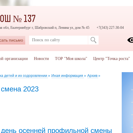
СОШ № 137
я обл, Екатеринбург г, Шабровский п, Ленина ул, дом № 45
+7(343) 227-30-04
сать письмо
ой организации
Новости
ТОР "Моя школа"
Центр "Точка роста"
ха детей и их оздоровлении
»
Иная информация
»
Архив
»
 смена 2023
 день осенней профильной смены