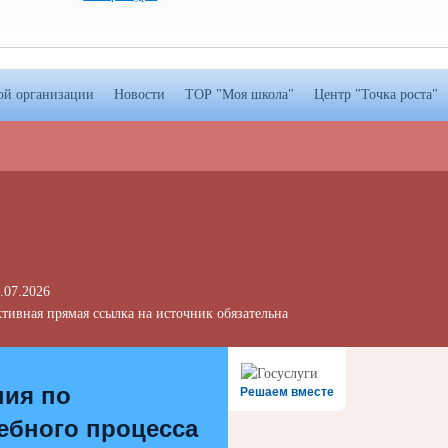
ой организации
Новости
ТОР "Моя школа"
Центр "Точка роста"
.07.2026
тивная прямая ссылка на источник обязательна
ния по
Решаем вместе
ебного процесса