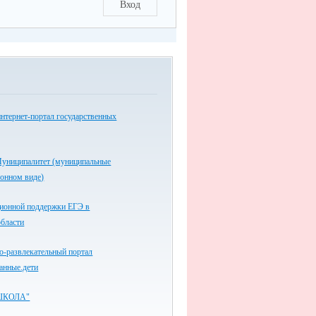
Вход
нтернет-портал государственных
униципалитет (муниципальные
ронном виде)
ионной поддержки ЕГЭ в
области
-развлекательный портал
анные.дети
ШКОЛА"