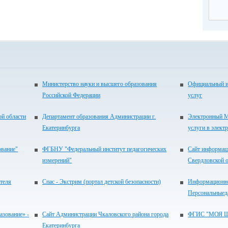
Министерство науки и высшего образования
Официальный и
Российской Федерации
услуг
ой области
Департамент образования Администрации г.
Электронный М
Екатеринбурга
услуги в элект
ование"
ФГБНУ "Федеральный институт педагогических
Сайт информац
измерений"
Свердловской 
теля
Спас - Экстрим (портал детской безопасности)
Информационно
Персональныед
зование» -
Сайт Администрации Чкаловского района города
ФГИС "МОЯ 
Екатеринбурга