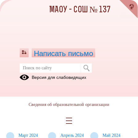
МАОУ - СОШ № 137
Написать письмо
Реализация дополнительной
Версия для слабовидящих
общеобразовательной программы
«Знакомство с биотехнологиями»
Сентябрь
Октябрь
Ноябрь 2023
Сведения об образовательной организации
2023
2023
Декабрь
Январь 2024
Февраль
2023
2024
Март 2024
Апрель 2024
Май 2024