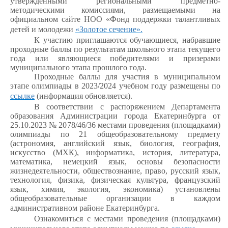
утвержденными региональными предметно-
методическими комиссиями, размещаемыми на
официальном сайте НОО «Фонд поддержки талантливых
детей и молодежи
«Золотое сечение».
К участию приглашаются обучающиеся, набравшие
проходные баллы по результатам школьного этапа текущего
года или являющиеся победителями и призерами
муниципального этапа прошлого года.
Проходные баллы
для участия в муниципальном
этапе олимпиады в
2023/2024 учебном году размещены по
ссылке
(информация обновляется).
В соответствии с распоряжением Департамента
образования Администрации города Екатеринбурга от
25.10.2023 № 2078/46/36 местами проведения (площадками)
олимпиады по 21 общеобразовательному предмету
(астрономия, английский язык, биология, география,
искусство (МХК), информатика, история, литература,
математика, немецкий язык, основы безопасности
жизнедеятельности, обществознание, право, русский язык,
технология, физика, физическая культура, французский
язык, химия, экология, экономика) установлены
общеобразовательные организации в каждом
административном районе Екатеринбурга.
Ознакомиться с местами проведения (площадками)