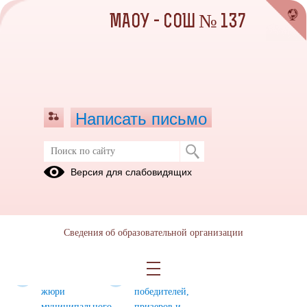
МАОУ - СОШ № 137
Написать письмо
Муниципальный этап
Версия для слабовидящих
Комплекты
Формы и
Требования
олимпиадных
документы
заданий
Сведения об образовательной организации
прошлых
лет
Протоколы
Рейтинги
жюри
победителей,
муниципального
призеров и