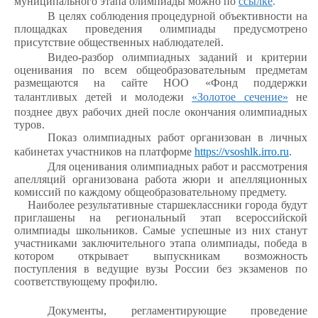
муниципального этапа олимпиады можно по
ссылке
.
В целях соблюдения процедурной объективности на
площадках проведения олимпиады предусмотрено
присутствие общественных наблюдателей.
Видео-разбор олимпиадных заданий и критерии
оценивания по всем общеобразовательным предметам
размещаются на сайте НОО «Фонд поддержки
талантливых детей и молодежи
«Золотое сечение»
не
позднее двух рабочих дней после окончания олимпиадных
туров.
Показ олимпиадных работ организован в личных
кабинетах участников на платформе
https://vsosh
lk
.irro.ru
.
Для оценивания олимпиадных работ и рассмотрения
апелляций организована работа жюри и апелляционных
комиссий по каждому общеобразовательному предмету
.
Наиболее результативные старшеклассники города будут
приглашены на региональный этап всероссийской
олимпиады школьников. Самые успешные из них станут
участниками заключительного этапа олимпиады, победа в
котором открывает выпускникам возможность
поступления в ведущие вузы России без экзаменов по
соответствующему профилю.
Документы, регламентирующие проведение