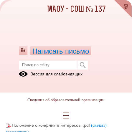
МАОУ - СОШ № 137
Написать письмо
Документы МАОУ - СОШ № 137 по
Версия для слабовидящих
противодействию коррупции
01.07.2023
Сведения об образовательной организации
кодекс профессиональной этики и служ поведения
работников=.pdf
(скачать)
(посмотреть)
Положение о конфликте интересов=.pdf
(скачать)