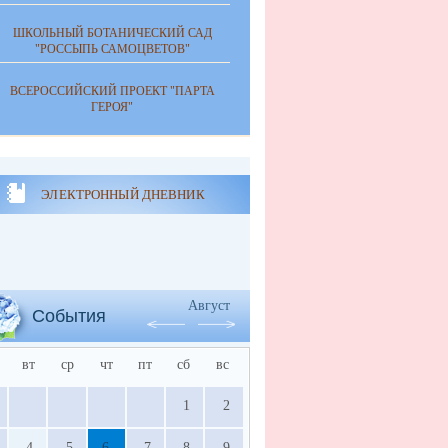
ШКОЛЬНЫЙ БОТАНИЧЕСКИЙ САД
"РОССЫПЬ САМОЦВЕТОВ"
ВСЕРОССИЙСКИЙ ПРОЕКТ "ПАРТА
ГЕРОЯ"
ЭЛЕКТРОННЫЙ ДНЕВНИК
Август
События
вт
ср
чт
пт
сб
вс
1
2
4
5
6
7
8
9