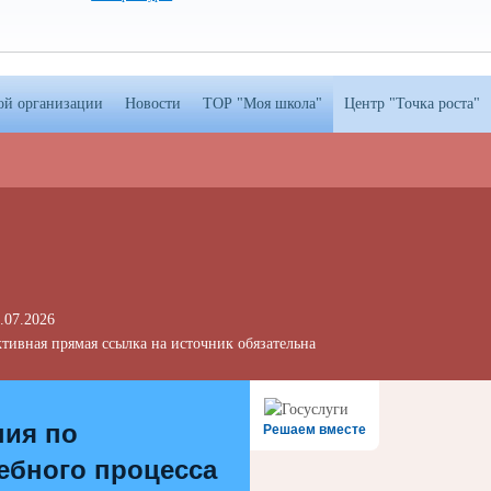
ой организации
Новости
ТОР "Моя школа"
Центр "Точка роста"
.07.2026
тивная прямая ссылка на источник обязательна
ния по
Решаем вместе
ебного процесса