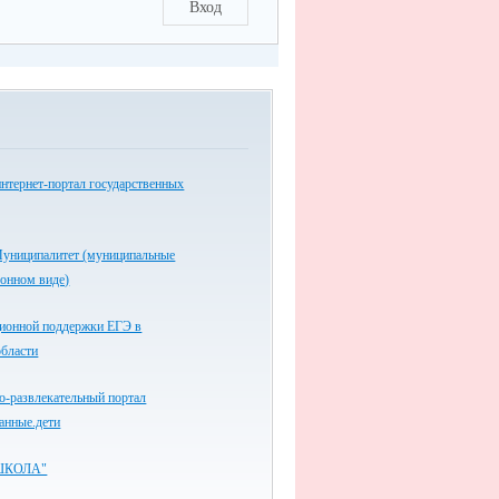
Вход
нтернет-портал государственных
униципалитет (муниципальные
ронном виде)
ионной поддержки ЕГЭ в
области
-развлекательный портал
анные.дети
ШКОЛА"