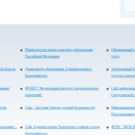
Министерство науки и высшего образования
Официальный и
Российской Федерации
услуг
ой области
Департамент образования Администрации г.
Электронный М
Екатеринбурга
услуги в элект
ование"
ФГБНУ "Федеральный институт педагогических
Сайт информац
измерений"
Свердловской 
теля
Спас - Экстрим (портал детской безопасности)
Информационно
Персональныед
зование» -
Сайт Администрации Чкаловского района города
ФГИС "МОЯ 
Екатеринбурга