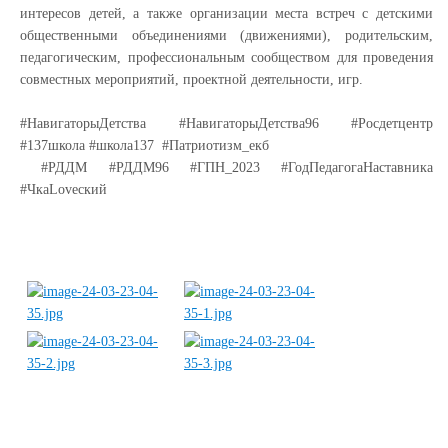
интересов детей, а также организации места встреч с детскими
общественными объединениями (движениями), родительским,
педагогическим, профессиональным сообществом для проведения
совместных мероприятий, проектной деятельности, игр.
#НавигаторыДетства #НавигаторыДетства96 #Росдетцентр
#137школа #школа137 #Патриотизм_екб
#РДДМ #РДДМ96 #ГПН_2023 #ГодПедагогаНаставника
#ЧкаLoveский