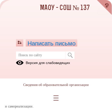
МАОУ - СОШ № 137
Написать письмо
Центр детских инициатив
Версия для слабовидящих
14.09.2022
В нашей школе с 1 сентября 2022 года открыт и функционирует
Центр детских инициатив (ЦДИ), где собирается ученическое
Сведения об образовательной организации
самоуправление, куда приходят дети, чтобы поработать над
проектами. Центр детских инициатив - это место, где каждому
ребенку рады и помогут найти возможность для его саморазвития
и самореализации.