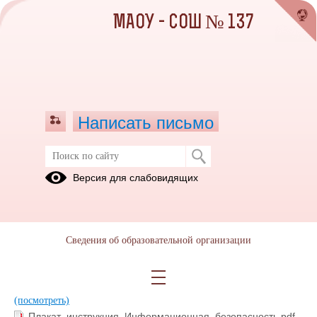
МАОУ - СОШ № 137
Написать письмо
Педагогическим работникам
Версия для слабовидящих
31.08.2022
Сведения об образовательной организации
____Методические рекомендации педагогическим
работникам.pdf
(скачать)
(посмотреть)
Инструкция подключения IP камеры.pdf
(скачать)
(посмотреть)
Плакат_инструкция_Информационная_безопасность.pdf