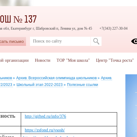
СОШ № 137
я обл, Екатеринбург г, Шабровский п, Ленина ул, дом № 45
+7(343) 227-30-04
сать письмо
ой организации
Новости
ТОР "Моя школа"
Центр "Точка роста"
льников
»
Архив. Всероссийская олимпиада школьников
»
Архив.
22/2023
»
Школьный этап 2022-2023
»
Полезные ссылки
ность
http://gifted.ru/info/376
https://zsfond.ru/vsosh/