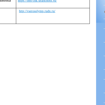
айона
https://ims-chk.uralschool.ru/
http://vserosolymp.rudn.ru/