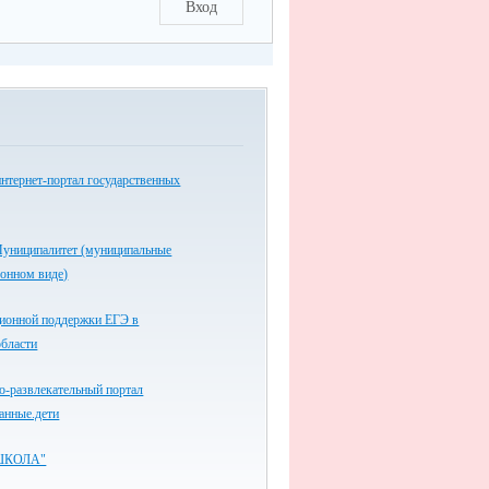
Вход
нтернет-портал государственных
униципалитет (муниципальные
ронном виде)
ионной поддержки ЕГЭ в
области
-развлекательный портал
анные.дети
ШКОЛА"