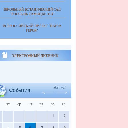
ШКОЛЬНЫЙ БОТАНИЧЕСКИЙ САД
"РОССЫПЬ САМОЦВЕТОВ"
ВСЕРОССИЙСКИЙ ПРОЕКТ "ПАРТА
ГЕРОЯ"
ЭЛЕКТРОННЫЙ ДНЕВНИК
Август
События
вт
ср
чт
пт
сб
вс
1
2
4
5
6
7
8
9