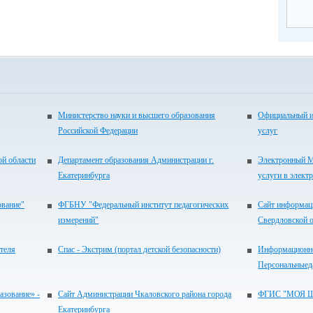
Министерство науки и высшего образования
Официальный и
Российской Федерации
услуг
ой области
Департамент образования Администрации г.
Электронный М
Екатеринбурга
услуги в элект
ование"
ФГБНУ "Федеральный институт педагогических
Сайт информац
измерений"
Свердловской 
теля
Спас - Экстрим (портал детской безопасности)
Информационно
Персональныед
зование» -
Сайт Администрации Чкаловского района города
ФГИС "МОЯ 
Екатеринбурга