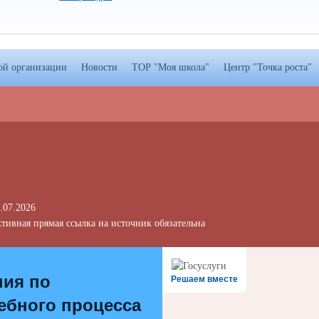
ой организации
Новости
ТОР "Моя школа"
Центр "Точка роста"
.07.2026
тивная прямая ссылка на источник обязательна
ния по
Решаем вместе
ебного процесса