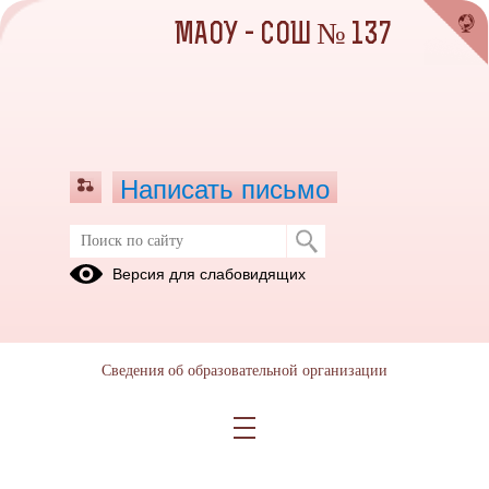
МАОУ - СОШ № 137
Написать письмо
Новости
Версия для слабовидящих
29.08.2022
Уважаемые обучающиеся, родители и педагоги! Во вкладке
Всероссийская олимпиада школьников - Школьный этап - Галерея
Сведения об образовательной организации
славы, опубликованы списки победителей и призеров, доступ по
ссылке - https://школа137.екатеринбург.рф/?section_id=266