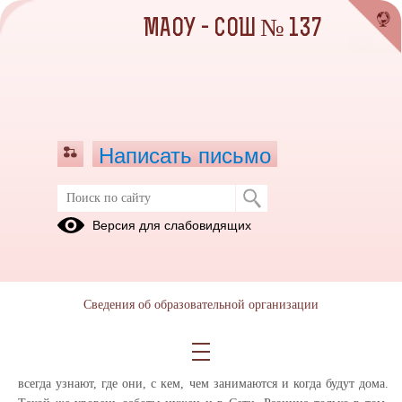
МАОУ - СОШ № 137
Написать письмо
Правила безопасного поведения в
Версия для слабовидящих
Интернете
03.09.2020
Эксперты утверждают, что в этом смысле виртуальный мир
Сведения об образовательной организации
не отличается от реального: там тоже есть сверстники, которые
устраивают травлю, плохие компании, маньяки и мошенники.
Маленьких детей не отпускают на улицу одних, а у подростков
всегда узнают, где они, с кем, чем занимаются и когда будут дома.