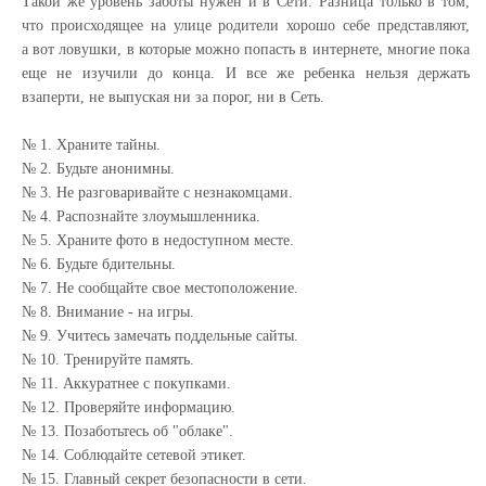
Такой же уровень заботы нужен и в Cети. Разница только в том,
что происходящее на улице родители хорошо себе представляют,
а вот ловушки, в которые можно попасть в интернете, многие пока
еще не изучили до конца. И все же ребенка нельзя держать
взаперти, не выпуская ни за порог, ни в Cеть.
№ 1. Храните тайны.
№ 2. Будьте анонимны.
№ 3. Не разговаривайте с незнакомцами.
№ 4. Распознайте злоумышленника.
№ 5. Храните фото в недоступном месте.
№ 6. Будьте бдительны.
№ 7. Не сообщайте свое местоположение.
№ 8. Внимание - на игры.
№ 9. Учитесь замечать поддельные сайты.
№ 10. Тренируйте память.
№ 11. Аккуратнее с покупками.
№ 12. Проверяйте информацию.
№ 13. Позаботьтесь об "облаке".
№ 14. Соблюдайте сетевой этикет.
№ 15. Главный секрет безопасности в сети.