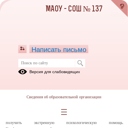
МАОУ - СОШ № 137
Написать письмо
Телефон доверия для учащихся и
Версия для слабовидящих
родителей
09.12.2025
Телефоны доверия, действующие на территории
Сведения об образовательной организации
Свердловской области.
При звонке на телефон доверия со стационарных или мобильных
телефонов дети, подростки и их родители, иные граждане могут
получить экстренную психологическую помощь.