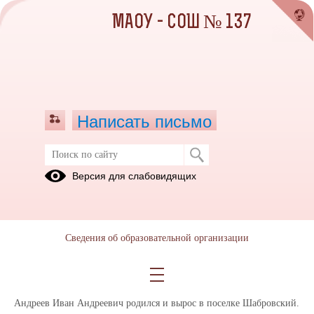
МАОУ - СОШ № 137
Написать письмо
Путь Героя - Андреев Иван
Версия для слабовидящих
Андреевич
20.04.2026
АНДРЕЕВ ИВАН АНДРЕЕВИЧ
Сведения об образовательной организации
23.12.1999 – 09.12.2023
Андреев Иван Андреевич родился и вырос в поселке Шабровский.