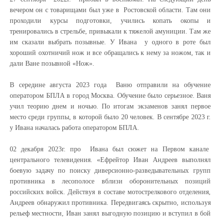
вечером он с товарищами был уже в Ростовской области. Там они
проходили курсы подготовки, учились копать окопы и
тренировались в стрельбе, привыкали к тяжелой амуниции. Там же
им сказали выбрать позывные. У Ивана у одного в роте был
хороший охотничий нож и все обращались к нему за ножом, так и
дали Ване позывной «Нож».
В середине августа 2023 года Ваню отправили на обучение
оператором БПЛА в город Москва. Обучение было серьезное. Ваня
учил теорию днем и ночью. По итогам экзаменов занял первое
место среди группы, в которой было 20 человек. В сентябре 2023 г.
у Ивана началась работа оператором БПЛА.
02 декабря 2023г. про Ивана был сюжет на Первом канале
центрального телевидения. «
Ефрейтор Иван Андреев выполнял
боевую задачу по поиску диверсионно-разведывательных групп
противника в лесополосе вблизи оборонительных позиций
российских войск. Действуя в составе мотострелкового отделения,
Андреев обнаружил противника. Передвигаясь скрытно, используя
рельеф местности, Иван занял выгодную позицию и вступил в бой