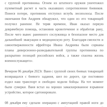
с группой противника. Огнем из штатного оружия уничтожил
пулеметный расчет и часть оказавших сопротивление боевиков.
Понеся потери, противник отступил вглубь лесополосы. После
окончания боя Андреев обнаружил, что один из его товарищей
получил ранение. Не теряя времени, Иван оказал первую
доврачебную помощь, остановив кровотечение и обработав рану,
После чего вынес раненного сослуживца в безопасное место для
дальнейшей эвакуации в медицинскую роту. Благодаря смелости и
самоотверженности ефрейтора Ивана Андреева были сорваны
планы диверсионно-разведывательной группы противника по
раскрытию позиций российских войск, а также спасена жизнь
военнослужащего».
Вечером 06 декабря 2023г. Ваня с группой своих боевых товарищей
возвращался с боевого задания, шел по дороге, где постоянно
ездил наш транспорт и свободно ходили бойцы. На тот момент
были сумерки. Ваня встал на хорошо замаскированное взрывное
устройство, которое сдетонировало.
08 декабря ему сделали операцию с ампутацией правой ноги до