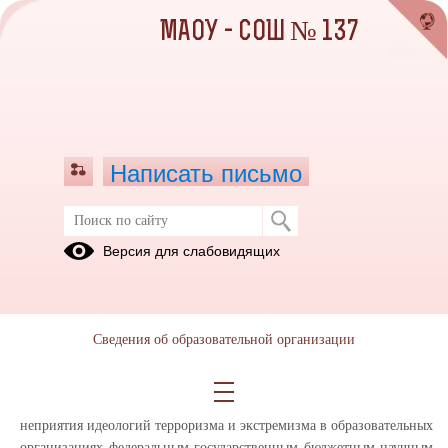
МАОУ - СОШ № 137
Написать письмо
Памятки по кибербезопасности
Версия для слабовидящих
06.03.2026
Департамент образования Администрации города Екатеринбурга
во исполнение письма Министерства образования Свердловской
Сведения об образовательной организации
области от 25.02.2026 № 02-01-82/2712 «О направлении
методических материалов» информирует, что в целях
совершенствования работы по формированию устойчивого
неприятия идеологий терроризма и экстремизма в образовательных
организациях федеральным государственным бюджетным научным