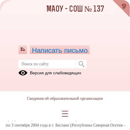
МАОУ - СОШ № 137
Написать письмо
В нашей стране 3 сентября
Версия для слабовидящих
установлена памятная дата – День
солидарности в борьбе с
терроризмом
Сведения об образовательной организации
03.09.2025
Памятная дата 3 сентября выбрана не случайно, этот день
приурочен
к трагическим событиям, произошедшим в период с 1
по 3 сентября 2004 года
в г. Беслане (Республика Северная Осетия –