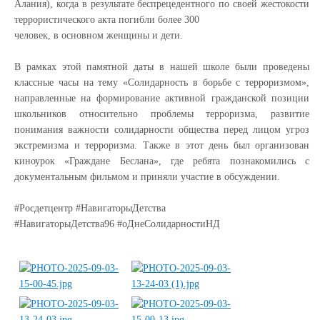
Алания), когда в результате
беспрецедентного по своей жестокости
террористического акта погибли более 300
человек, в основном женщины и дети.
В рамках этой памятной даты в нашей школе были проведены
классные часы на тему «Солидарность в борьбе с терроризмом»,
направленные на
формирование активной гражданской позиции
школьников относительно
проблемы терроризма, развитие
понимания важности солидарности общества
перед лицом угроз
экстремизма и терроризма. Также в этот день был организован
киноурок «Граждане Беслана», где ребята познакомились с
документальным фильмом и приняли участие в обсуждении.
#Росдетцентр #НавигаторыДетства
#НавигаторыДетства96 #оДнеСолидарностиНД