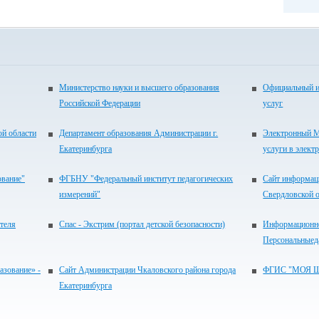
Министерство науки и высшего образования
Официальный и
Российской Федерации
услуг
ой области
Департамент образования Администрации г.
Электронный М
Екатеринбурга
услуги в элект
ование"
ФГБНУ "Федеральный институт педагогических
Сайт информац
измерений"
Свердловской 
теля
Спас - Экстрим (портал детской безопасности)
Информационно
Персональныед
зование» -
Сайт Администрации Чкаловского района города
ФГИС "МОЯ 
Екатеринбурга