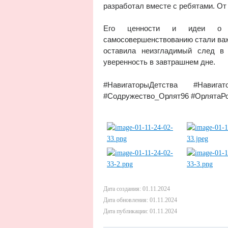
разработал вместе с ребятами. От
Его ценности и идеи о л
самосовершенствованию стали важ
оставила неизгладимый след в
уверенность в завтрашнем дне.
#НавигаторыДетства #Навига
#Содружество_Орлят96 #ОрлятаРо
Дата создания: 01.11.2024
Дата обновления: 01.11.2024
Дата публикации: 01.11.2024