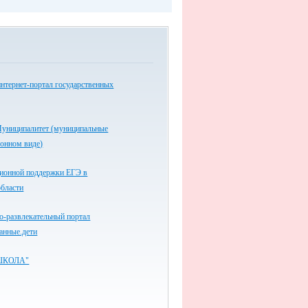
нтернет-портал государственных
униципалитет (муниципальные
ронном виде)
ионной поддержки ЕГЭ в
области
-развлекательный портал
анные.дети
ШКОЛА"