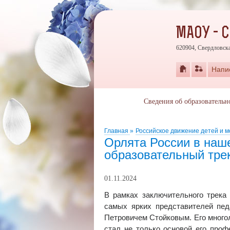
МАОУ - 
620904, Свердловска
Напи
Сведения об образовательн
Главная
»
Российское движение детей и 
Орлята России в наш
образовательный тре
01.11.2024
В рамках заключительного трека
самых ярких представителей пе
Петровичем Стойковым. Его много
стал не только основой его про