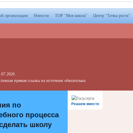
ой организации
Новости
ТОР "Моя школа"
Центр "Точка роста"
.07.2026
тивная прямая ссылка на источник обязательна
ния по
Решаем вместе
ебного процесса
 сделать школу