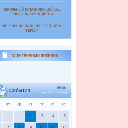
ШКОЛЬНЫЙ БОТАНИЧЕСКИЙ САД
"РОССЫПЬ САМОЦВЕТОВ"
ВСЕРОССИЙСКИЙ ПРОЕКТ "ПАРТА
ГЕРОЯ"
ЭЛЕКТРОННЫЙ ДНЕВНИК
Июль
События
вт
ср
чт
пт
сб
вс
1
2
3
4
5
7
8
9
10
11
12