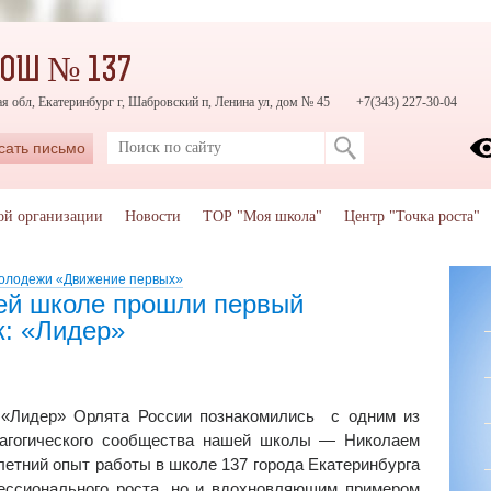
СОШ № 137
я обл, Екатеринбург г, Шабровский п, Ленина ул, дом № 45
+7(343) 227-30-04
сать письмо
ой организации
Новости
ТОР "Моя школа"
Центр "Точка роста"
молодежи «Движение первых»
ей школе прошли первый
к: «Лидер»
 «Лидер» Орлята России познакомились с одним из
дагогического сообщества нашей школы — Николаем
летний опыт работы в школе 137 города Екатеринбурга
фессионального роста, но и вдохновляющим примером