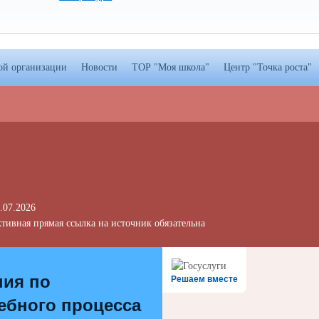
ой организации
Новости
ТОР "Моя школа"
Центр "Точка роста"
.07.2026
тивная прямая ссылка на источник обязательна
ния по
Решаем вместе
ебного процесса