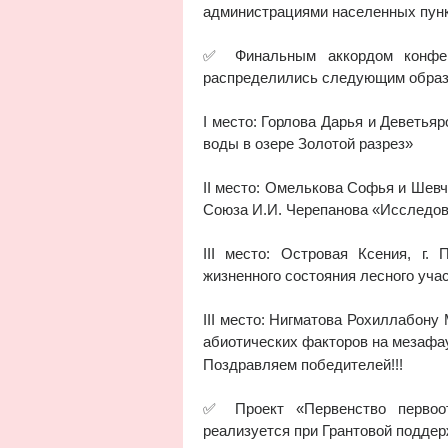
администрациями населенных пун
✅ Финальным аккордом конфере
распределились следующим образ
I место: Горлова Дарья и Деветь
воды в озере Золотой разрез»
II место: Омелькова Софья и Шев
Союза И.И. Черепанова «Исследов
III место: Островая Ксения, 
жизненного состояния лесного уча
III место: Нигматова Рохиллабону
абиотических факторов на мезафау
Поздравляем победителей!!!
✅ Проект «Первенство первоот
реализуется при Грантовой подде