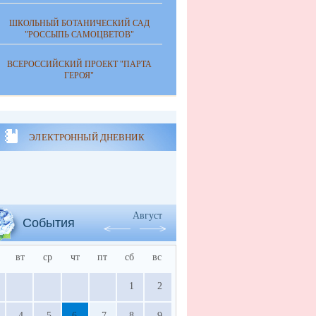
ШКОЛЬНЫЙ БОТАНИЧЕСКИЙ САД
"РОССЫПЬ САМОЦВЕТОВ"
ВСЕРОССИЙСКИЙ ПРОЕКТ "ПАРТА
ГЕРОЯ"
ЭЛЕКТРОННЫЙ ДНЕВНИК
Август
События
вт
ср
чт
пт
сб
вс
1
2
4
5
6
7
8
9