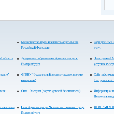
Министерство науки и высшего образования
Официальный и
Российской Федерации
услуг
ой области
Департамент образования Администрации г.
Электронный М
Екатеринбурга
услуги в элект
ование"
ФГБНУ "Федеральный институт педагогических
Сайт информац
измерений"
Свердловской 
теля
Спас - Экстрим (портал детской безопасности)
Информационно
Персональныед
зование» -
Сайт Администрации Чкаловского района города
ФГИС "МОЯ 
Екатеринбурга