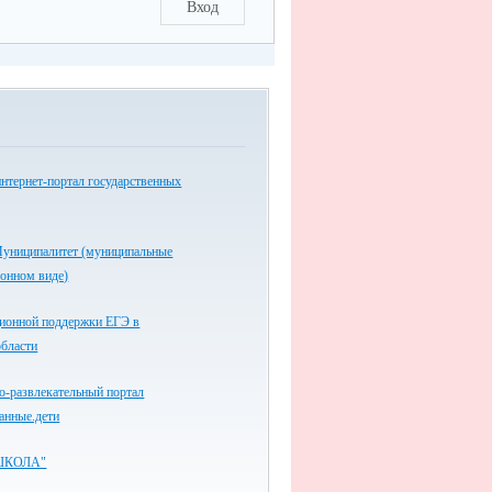
Вход
нтернет-портал государственных
униципалитет (муниципальные
ронном виде)
ионной поддержки ЕГЭ в
области
-развлекательный портал
анные.дети
ШКОЛА"