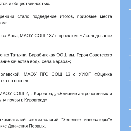
ктов и общественностью.
нции стало подведение итогов, призовые места
ом:
ярова Анна, МАОУ-СОШ 137 с проектом: «Исследование
ченко Татьяна, Барабинская ООШ им. Героя Советского
ание качества воды села Бараба»;
г. Полевской, МАОУ ПГО СОШ 13 с УИОП «Оценка
стка по сосне»
 МАОУ СОШ 2, г. Кировград, «Влияние антропогенных и
ну почвы г. Кировград».
крывателей экотехнологий "Зеленые инноваторы"»
ржке Движения Первых.