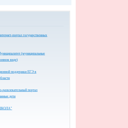
нтернет-портал государственных
униципалитет (муниципальные
ронном виде)
ионной поддержки ЕГЭ в
области
-развлекательный портал
анные.дети
ШКОЛА"