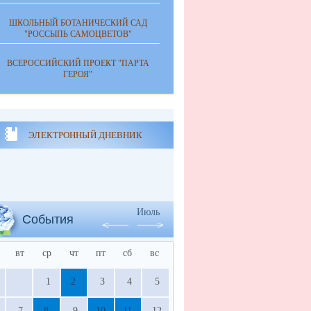
ШКОЛЬНЫЙ БОТАНИЧЕСКИЙ САД
"РОССЫПЬ САМОЦВЕТОВ"
ВСЕРОССИЙСКИЙ ПРОЕКТ "ПАРТА
ГЕРОЯ"
ЭЛЕКТРОННЫЙ ДНЕВНИК
Июль
События
вт
ср
чт
пт
сб
вс
1
2
3
4
5
7
8
9
10
11
12