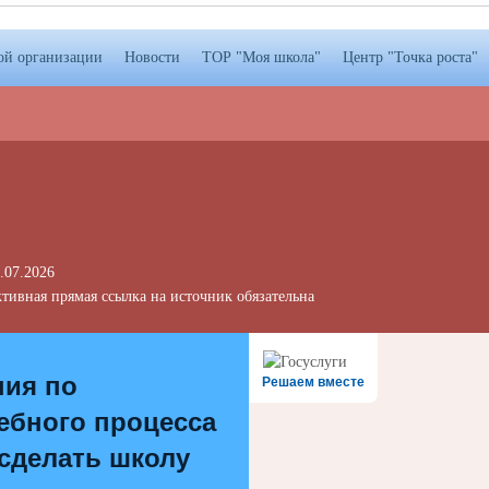
ой организации
Новости
ТОР "Моя школа"
Центр "Точка роста"
.07.2026
тивная прямая ссылка на источник обязательна
ния по
Решаем вместе
ебного процесса
 сделать школу