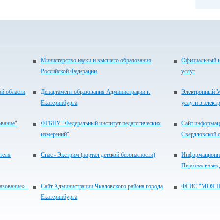
Министерство науки и высшего образования
Официальный и
Российской Федерации
услуг
ой области
Департамент образования Администрации г.
Электронный М
Екатеринбурга
услуги в элект
ование"
ФГБНУ "Федеральный институт педагогических
Сайт информац
измерений"
Свердловской 
теля
Спас - Экстрим (портал детской безопасности)
Информационно
Персональныед
зование» -
Сайт Администрации Чкаловского района города
ФГИС "МОЯ 
Екатеринбурга