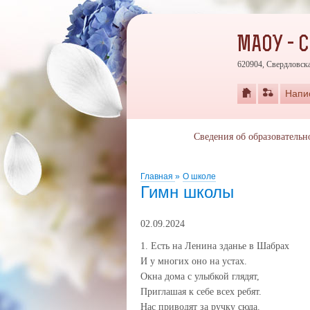
МАОУ - 
620904, Свердловска
Напи
Сведения об образовательн
Главная
»
О школе
Гимн школы
02.09.2024
1. Есть на Ленина зданье в Шабрах
И у многих оно на устах.
Окна дома с улыбкой глядят,
Приглашая к себе всех ребят.
Нас приводят за ручку сюда.