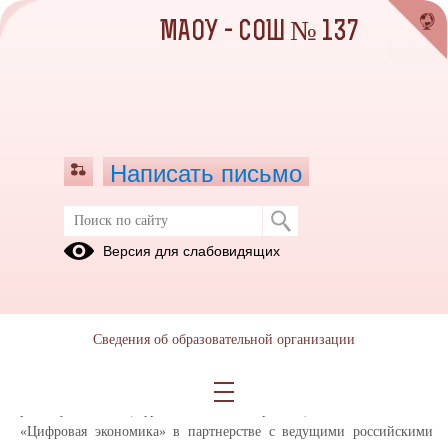
МАОУ - СОШ № 137
Написать письмо
АО «Лаборатория Касперского»
Версия для слабовидящих
расскажет школьникам на «Уроке
цифры» про мобильную
безопасность
Сведения об образовательной организации
14.03.2023
Всероссийский образовательный проект «Урок цифры» ежегодно
реализуется Минцифры России, Минпросвещения России и АНО
«Цифровая экономика» в партнерстве с ведущими российскими