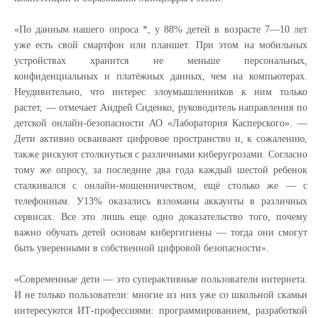
«По данным нашего опроса *, у 88% детей в возрасте 7—10 лет
уже есть свой смартфон или планшет. При этом на мобильных
устройствах хранится не меньше персональных,
конфиденциальных и платёжных данных, чем на компьютерах.
Неудивительно, что интерес злоумышленников к ним только
растет, — отмечает Андрей Сиденко, руководитель направления по
детской онлайн-безопасности АО «Лаборатория Касперского». —
Дети активно осваивают цифровое пространство и, к сожалению,
также рискуют столкнуться с различными киберугрозами. Согласно
тому же опросу, за последние два года каждый шестой ребенок
сталкивался с онлайн-мошенничеством, ещё столько же — с
телефонным. У13% оказались взломаны аккаунты в различных
сервисах. Все это лишь еще одно доказательство того, почему
важно обучать детей основам кибергигиены — тогда они смогут
быть уверенными в собственной цифровой безопасности».
«Современные дети — это суперактивные пользователи интернета.
И не только пользователи: многие из них уже со школьной скамьи
интересуются ИТ-профессиями: программированием, разработкой