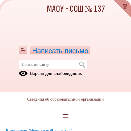
МАОУ - СОШ № 137
Написать письмо
Осторожно! Мошенники!
Версия для слабовидящих
14.11.2022
Видеоролик "Гарантия сверхдохода - признак мошенничества"
Сведения об образовательной организации
Видеоролик "Не храните пин вместе с картой"
Видеоролик "Помогайте пенсионерам принимать фин. решения"
Видеоролик "Нелегальный кредитор"