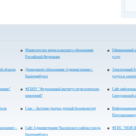
Министерство науки и высшего образования
Официальный и
Российской Федерации
услуг
ой области
Департамент образования Администрации г.
Электронный М
Екатеринбурга
услуги в элект
ование"
ФГБНУ "Федеральный институт педагогических
Сайт информац
измерений"
Свердловской 
теля
Спас - Экстрим (портал детской безопасности)
Информационно
Персональныед
зование» -
Сайт Администрации Чкаловского района города
ФГИС "МОЯ 
Екатеринбурга