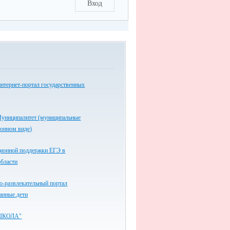
Вход
нтернет-портал государственных
униципалитет (муниципальные
ронном виде)
ионной поддержки ЕГЭ в
области
-развлекательный портал
анные.дети
ШКОЛА"