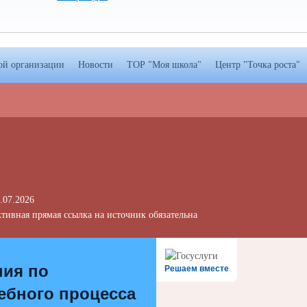
ой организации
Новости
ТОР "Моя школа"
Центр "Точка роста"
.07.2026
тивная прямая ссылка на источник обязательна
ния по
Решаем вместе
ебного процесса