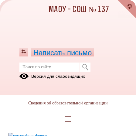
МАОУ - СОШ № 137
Написать письмо
Презентации для учащихся о
Версия для слабовидящих
правилах защиты персональных
данных несовершеннолетних
04.12.2020
Сведения об образовательной организации
Ссылка ена презентации для учащихся по вопросам защиты
персональных данных