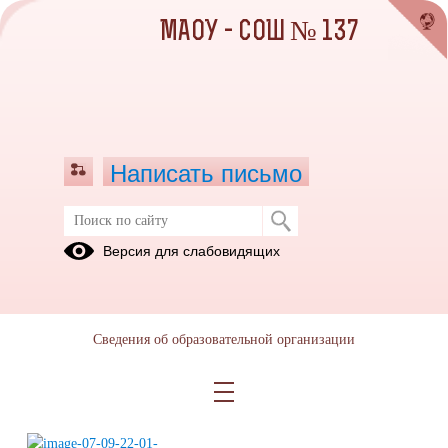
МАОУ - СОШ № 137
Написать письмо
Российское движение детей и
Версия для слабовидящих
молодежи «Движение первых»
Центр
детских
Сведения об образовательной организации
инициатив